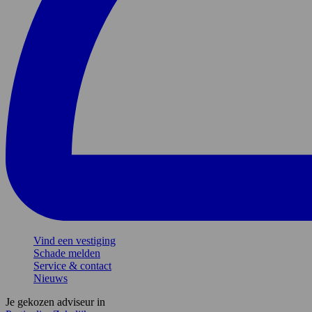
Vind een vestiging
Schade melden
Service & contact
Nieuws
Je gekozen adviseur in