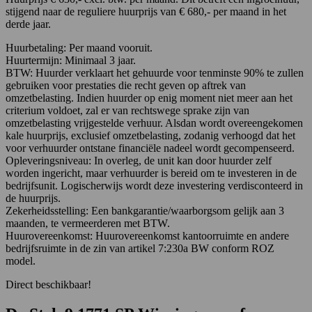
stijgend naar de reguliere huurprijs van € 680,- per maand in het
derde jaar.
Huurbetaling: Per maand vooruit.
Huurtermijn: Minimaal 3 jaar.
BTW: Huurder verklaart het gehuurde voor tenminste 90% te zullen
gebruiken voor prestaties die recht geven op aftrek van
omzetbelasting. Indien huurder op enig moment niet meer aan het
criterium voldoet, zal er van rechtswege sprake zijn van
omzetbelasting vrijgestelde verhuur. Alsdan wordt overeengekomen
kale huurprijs, exclusief omzetbelasting, zodanig verhoogd dat het
voor verhuurder ontstane financiële nadeel wordt gecompenseerd.
Opleveringsniveau: In overleg, de unit kan door huurder zelf
worden ingericht, maar verhuurder is bereid om te investeren in de
bedrijfsunit. Logischerwijs wordt deze investering verdisconteerd in
de huurprijs.
Zekerheidsstelling: Een bankgarantie/waarborgsom gelijk aan 3
maanden, te vermeerderen met BTW.
Huurovereenkomst: Huurovereenkomst kantoorruimte en andere
bedrijfsruimte in de zin van artikel 7:230a BW conform ROZ
model.
Direct beschikbaar!