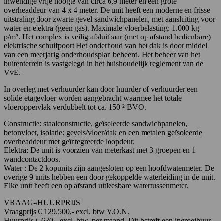
inwendige vrije hoogte van circa 6,9 meter en een grote
overheaddeur van 4 x 4 meter. De unit heeft een moderne en frisse
uitstraling door zwarte gevel sandwichpanelen, met aansluiting voor
water en elektra (geen gas). Maximale vloerbelasting: 1.000 kg
p/m². Het complex is veilig afsluitbaar (met op afstand bedienbare)
elektrische schuifpoort Het onderhoud van het dak is door middel
van een meerjarig onderhoudsplan beheerd. Het beheer van het
buitenterrein is vastgelegd in het huishoudelijk reglement van de
VvE.
In overleg met verhuurder kan door huurder of verhuurder een
solide etagevloer worden aangebracht waarmee het totale
vloeroppervlak verdubbelt tot ca. 150 ² BVO.
Constructie: staalconstructie, geïsoleerde sandwichpanelen,
betonvloer, isolatie: gevels/vloer/dak en een metalen geïsoleerde
overheaddeur met geïntegreerde loopdeur.
Elektra: De unit is voorzien van meterkast met 3 groepen en 1
wandcontactdoos.
Water : De 2 kopunits zijn aangesloten op een hoofdwatermeter. De
overige 9 units hebben een door gekoppelde waterleiding in de unit.
Elke unit heeft een op afstand uitleesbare watertussenmeter.
VRAAG-/HUURPRIJS
Vraagprijs € 129.500,- excl. btw V.O.N.
Huurprijs € 630,- excl. btw. per maand. Dit betreft een ingroeihuur,