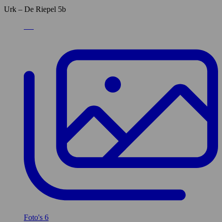
Urk – De Riepel 5b
Foto's
6