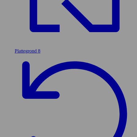
Plattegrond
8