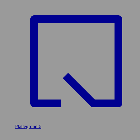
Plattegrond
6