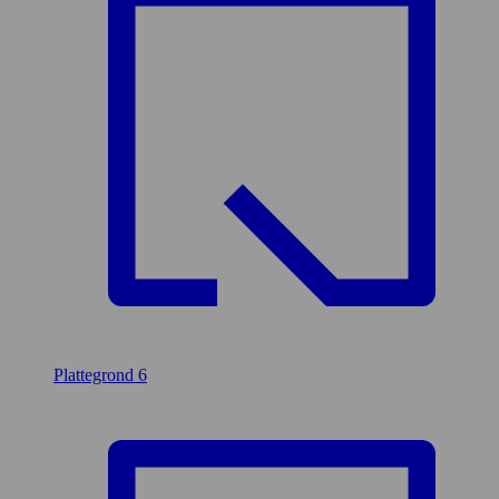
Plattegrond
6