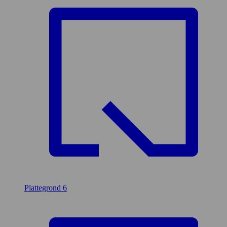
Plattegrond
6