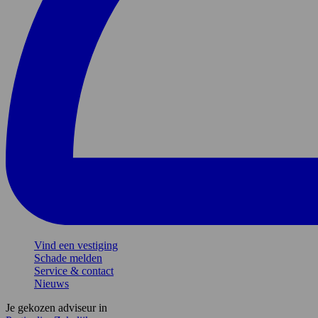
Vind een vestiging
Schade melden
Service & contact
Nieuws
Je gekozen adviseur in