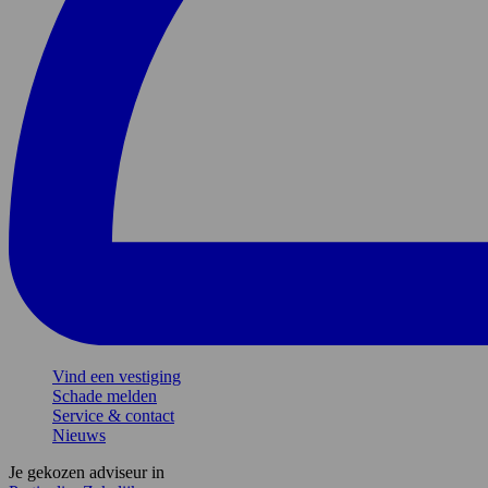
Vind een vestiging
Schade melden
Service & contact
Nieuws
Je gekozen adviseur in