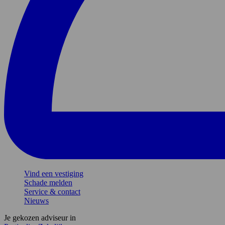
Vind een vestiging
Schade melden
Service & contact
Nieuws
Je gekozen adviseur in