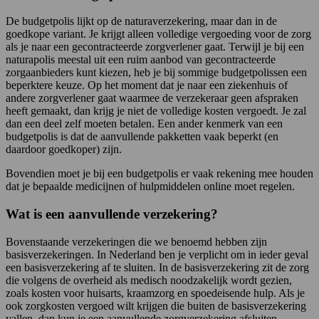
De budgetpolis lijkt op de naturaverzekering, maar dan in de
goedkope variant. Je krijgt alleen volledige vergoeding voor de zorg
als je naar een gecontracteerde zorgverlener gaat. Terwijl je bij een
naturapolis meestal uit een ruim aanbod van gecontracteerde
zorgaanbieders kunt kiezen, heb je bij sommige budgetpolissen een
beperktere keuze. Op het moment dat je naar een ziekenhuis of
andere zorgverlener gaat waarmee de verzekeraar geen afspraken
heeft gemaakt, dan krijg je niet de volledige kosten vergoedt. Je zal
dan een deel zelf moeten betalen. Een ander kenmerk van een
budgetpolis is dat de aanvullende pakketten vaak beperkt (en
daardoor goedkoper) zijn.
Bovendien moet je bij een budgetpolis er vaak rekening mee houden
dat je bepaalde medicijnen of hulpmiddelen online moet regelen.
Wat is een aanvullende verzekering?
Bovenstaande verzekeringen die we benoemd hebben zijn
basisverzekeringen. In Nederland ben je verplicht om in ieder geval
een basisverzekering af te sluiten. In de basisverzekering zit de zorg
die volgens de overheid als medisch noodzakelijk wordt gezien,
zoals kosten voor huisarts, kraamzorg en spoedeisende hulp. Als je
ook zorgkosten vergoed wilt krijgen die buiten de basisverzekering
vallen, dan kun je een aanvullende zorgverzekering afsluiten.