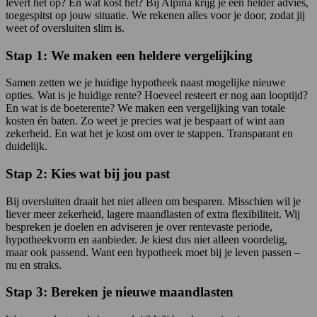
levert het op? En wat kost het? Bij Alpina krijg je een helder advies,
toegespitst op jouw situatie. We rekenen alles voor je door, zodat jij
weet of oversluiten slim is.
Stap 1: We maken een heldere vergelijking
Samen zetten we je huidige hypotheek naast mogelijke nieuwe
opties. Wat is je huidige rente? Hoeveel resteert er nog aan looptijd?
En wat is de boeterente? We maken een vergelijking van totale
kosten én baten. Zo weet je precies wat je bespaart of wint aan
zekerheid. En wat het je kost om over te stappen. Transparant en
duidelijk.
Stap 2: Kies wat bij jou past
Bij oversluiten draait het niet alleen om besparen. Misschien wil je
liever meer zekerheid, lagere maandlasten of extra flexibiliteit. Wij
bespreken je doelen en adviseren je over rentevaste periode,
hypotheekvorm en aanbieder. Je kiest dus niet alleen voordelig,
maar ook passend. Want een hypotheek moet bij je leven passen –
nu en straks.
Stap 3: Bereken je nieuwe maandlasten