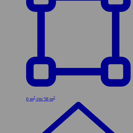
2
2
0 m
t/m 58 m