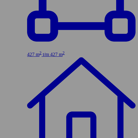
2
2
427 m
t/m 427 m