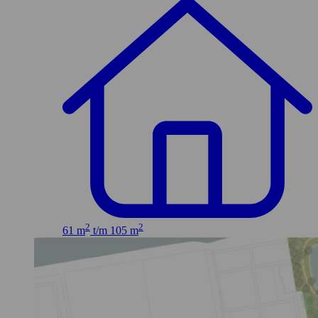
2
2
61 m
t/m 105 m