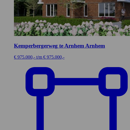
Kemperbergerweg te Arnhem
Arnhem
€ 975.000,- t/m € 975.000,-