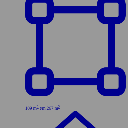
2
2
109 m
t/m 267 m