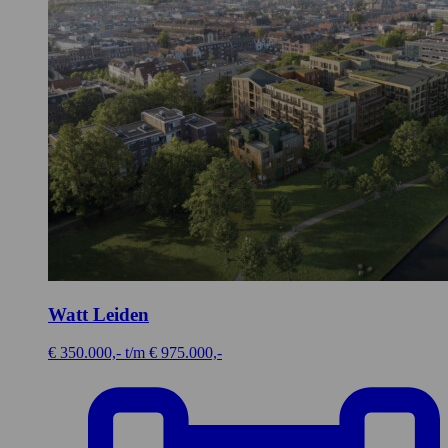
Watt
Leiden
€ 350.000,- t/m € 975.000,-