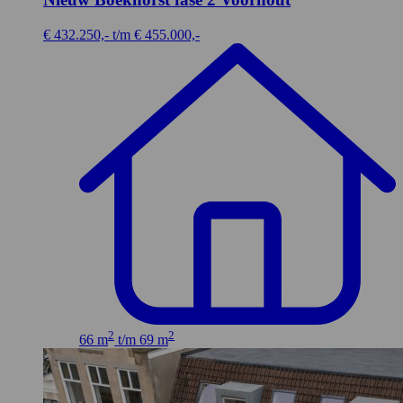
€ 432.250,- t/m € 455.000,-
2
2
66 m
t/m 69 m