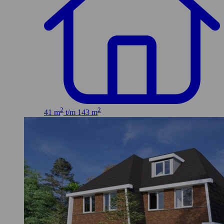
2
2
41 m
t/m 143 m