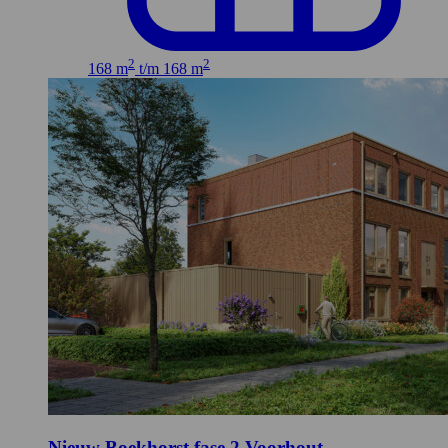
2
2
168 m
t/m 168 m
Nieuw Boekhorst fase 2
Voorhout