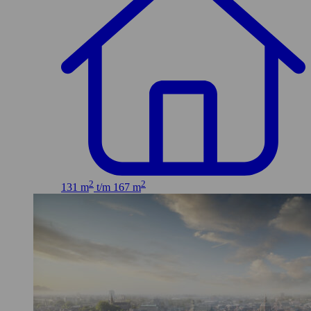
2
2
131 m
t/m 167 m