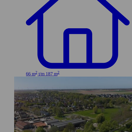
2
2
66 m
t/m 187 m