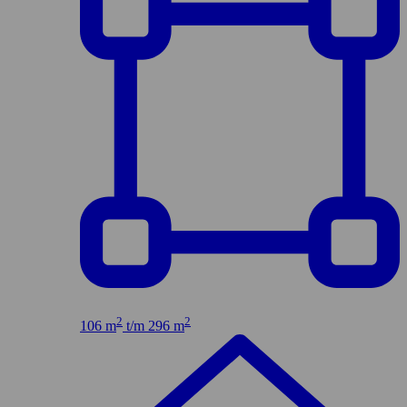
2
2
106 m
t/m 296 m