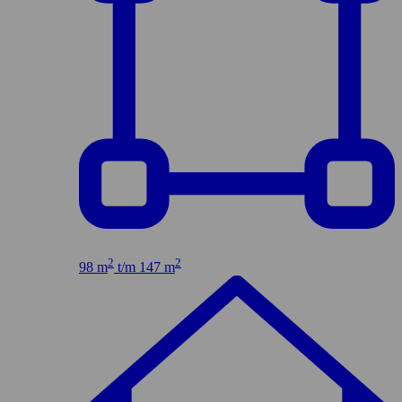
2
2
98 m
t/m 147 m