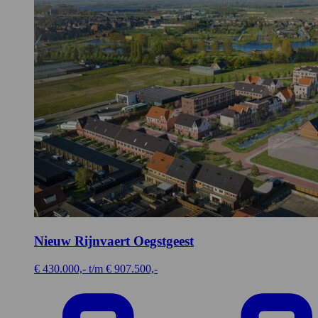
Nieuw Rijnvaert
Oegstgeest
€ 430.000,- t/m € 907.500,-