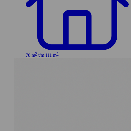
2
2
78 m
t/m 111 m