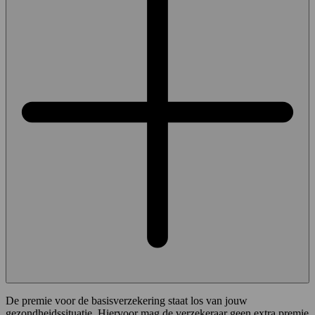
De premie voor de basisverzekering staat los van jouw
gezondheidssituatie. Hiervoor mag de verzekeraar geen extra premie