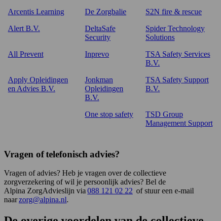
Arcentis Learning
De Zorgbalie
S2N fire & rescue
Alert B.V.
DeltaSafe
Spider Technology
Security
Solutions
All Prevent
Inprevo
TSA Safety Services
B.V.
Apply Opleidingen
Jonkman
TSA Safety Support
en Advies B.V.
Opleidingen
B.V.
B.V.
One stop safety
TSD Group
Management Support
Vragen of telefonisch advies?
Vragen of advies? Heb je vragen over de collectieve
zorgverzekering of wil je persoonlijk advies? Bel de
Alpina ZorgAdvieslijn via
088 121 02 22
of stuur een e-mail
naar
zorg@alpina.nl
.
De overige voordelen van de collectieve