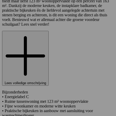
biedt maar liefst 123 m² woonoppervlakte op een perceel van 163
m². Dankzij de moderne keuken, de instapklare badkamer, de
praktische bijkeuken én de liefdevol aangelegde achtertuin met
stenen berging en achterom, is dit een woning die direct als thuis
voelt. Benieuwd wat er allemaal achter die groene voordeur
schuilgaat? Lees snel verder!
Lees volledige omschrijving
Bijzonderheden
• Energielabel C
• Ruime tussenwoning met 123 m² woonoppervlakte
• Fijne woonkamer en moderne witte keuken
• Praktische bijkeuken in aanbouw met aansluiting voor
wasmachine/droger