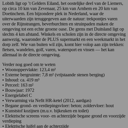
Lobith ligt op ’t Gelders Eiland, het oostelijke deel van de Liemers,
op circa 10 km van Zevenaar, 25 km van Arnhem en 20 km van
Doetinchem. Een bijzondere plek in Nederland, waar de
uiterwaarden zijn teruggegeven aan de natuur: trekpontjes varen
over de Rijnstrangen, beverburchten en struinpaden maken de
omgeving tot een echte groene oase. De grens met Duitsland ligt op
slechts 4 km afstand. Winkels en scholen zijn in de directe omgeving
aanwezig, waaronder de PLUS supermarkt en een weekmarkt in het
dorp zelf. Wie van buiten wil zijn, komt hier volop aan zijn trekken:
fietsen, wandelen, golf, varen, watersport en vissen — het kan
allemaal in de directe omgeving.
Verder nog goed om te weten
• Woonoppervlakte: 123,4 m²
• Externe bergruimte: 7,8 m² (vrijstaande stenen berging)
• Inhoud: ca. 419 m³
• Perceel: 163 m²
• Bouwjaar: 1972
• Energielabel C
• Verwarming via Nefit HR-ketel (2012, aardgas)
• Begane grond- en verdiepingsvloer: beton; zoldervloer: hout
• Kunststof kozijnen (m.u.v. bijkeuken en toilet)
• Elektrische screens voor- en achterzijde begane grond en voorzijde
verdieping
• Elektrische luifel aan de achterzijde