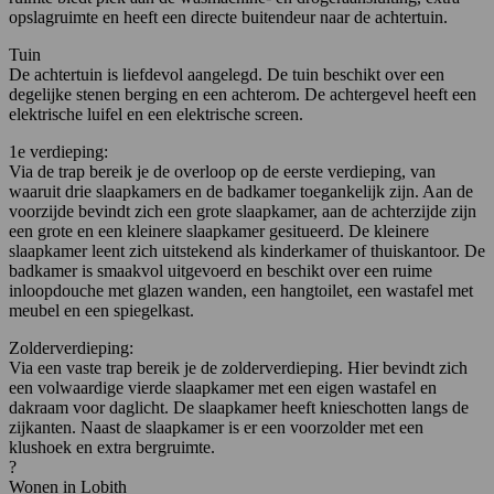
opslagruimte en heeft een directe buitendeur naar de achtertuin.
Tuin
De achtertuin is liefdevol aangelegd. De tuin beschikt over een
degelijke stenen berging en een achterom. De achtergevel heeft een
elektrische luifel en een elektrische screen.
1e verdieping:
Via de trap bereik je de overloop op de eerste verdieping, van
waaruit drie slaapkamers en de badkamer toegankelijk zijn. Aan de
voorzijde bevindt zich een grote slaapkamer, aan de achterzijde zijn
een grote en een kleinere slaapkamer gesitueerd. De kleinere
slaapkamer leent zich uitstekend als kinderkamer of thuiskantoor. De
badkamer is smaakvol uitgevoerd en beschikt over een ruime
inloopdouche met glazen wanden, een hangtoilet, een wastafel met
meubel en een spiegelkast.
Zolderverdieping:
Via een vaste trap bereik je de zolderverdieping. Hier bevindt zich
een volwaardige vierde slaapkamer met een eigen wastafel en
dakraam voor daglicht. De slaapkamer heeft knieschotten langs de
zijkanten. Naast de slaapkamer is er een voorzolder met een
klushoek en extra bergruimte.
?
Wonen in Lobith