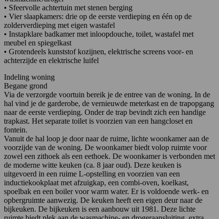
• Sfeervolle achtertuin met stenen berging
• Vier slaapkamers: drie op de eerste verdieping en één op de
zolderverdieping met eigen wastafel
• Instapklare badkamer met inloopdouche, toilet, wastafel met
meubel en spiegelkast
• Grotendeels kunststof kozijnen, elektrische screens voor- en
achterzijde en elektrische luifel
Indeling woning
Begane grond
Via de verzorgde voortuin bereik je de entree van de woning. In de
hal vind je de garderobe, de vernieuwde meterkast en de trapopgang
naar de eerste verdieping. Onder de trap bevindt zich een handige
trapkast. Het separate toilet is voorzien van een hangcloset en
fontein.
Vanuit de hal loop je door naar de ruime, lichte woonkamer aan de
voorzijde van de woning. De woonkamer biedt volop ruimte voor
zowel een zithoek als een eethoek. De woonkamer is verbonden met
de moderne witte keuken (ca. 8 jaar oud). Deze keuken is
uitgevoerd in een ruime L-opstelling en voorzien van een
inductiekookplaat met afzuigkap, een combi-oven, koelkast,
spoelbak en een boiler voor warm water. Er is voldoende werk- en
opbergruimte aanwezig. De keuken heeft een eigen deur naar de
bijkeuken. De bijkeuken is een aanbouw uit 1981. Deze lichte
ruimte biedt plek aan de wasmachine- en drogeraansluiting, extra