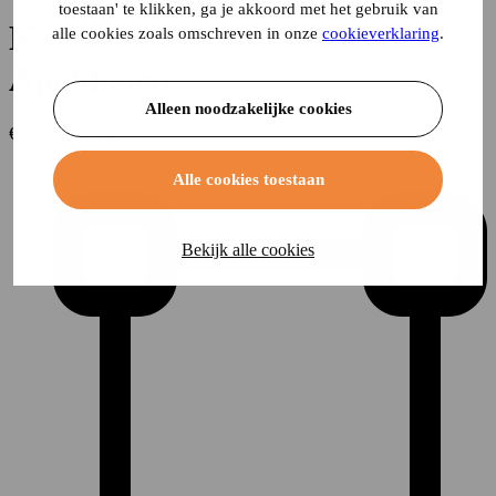
toestaan' te klikken, ga je akkoord met het gebruik van
Kanaalstraat 68
7311 ML
alle cookies zoals omschreven in onze
cookieverklaring
.
Apeldoorn
Alleen noodzakelijke cookies
€ 375.000,- k.k.
Alle cookies toestaan
Bekijk alle cookies