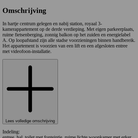
Omschrijving
In hartje centrum gelegen en nabij station, royaal 3-
kamerappartement op de derde verdieping. Met eigen parkeerplaats,
ruime fietsenberging, zonnig balkon op het zuiden en energielabel
A. Op loopafstand zijn alle stadse voorzieningen binnen handbereik.
Het appartement is voorzien van een lift en een afgesloten entree
met videofoon-installatie.
Lees volledige omschrijving
Indeling:
entree, hal, toilet met fonteintje, ruime lichte woonkamer met erker,