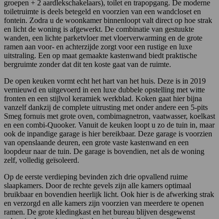
groepen + 2 aardlekschakelaars), toilet en trapopgang. De moderne
toiletruimte is deels betegeld en voorzien van een wandcloset en
fontein. Zodra u de woonkamer binnenloopt valt direct op hoe strak
en licht de woning is afgewerkt. De combinatie van gestuukte
wanden, een lichte parketvloer met vloerverwarming en de grote
ramen aan voor- en achterzijde zorgt voor een rustige en luxe
uitstraling. Een op maat gemaakte kastenwand biedt praktische
bergruimte zonder dat dit ten koste gaat van de ruimte.
De open keuken vormt echt het hart van het huis. Deze is in 2019
vernieuwd en uitgevoerd in een luxe dubbele opstelling met witte
fronten en een stijlvol keramiek werkblad. Koken gaat hier bijna
vanzelf dankzij de complete uitrusting met onder andere een 5-pits
Smeg fornuis met grote oven, combimagnetron, vaatwasser, koelkast
en een combi-Quooker. Vanuit de keuken loopt u zo de tuin in, maar
ook de inpandige garage is hier bereikbaar. Deze garage is voorzien
van openslaande deuren, een grote vaste kastenwand en een
loopdeur naar de tuin. De garage is bovendien, net als de woning
zelf, volledig geïsoleerd.
Op de eerste verdieping bevinden zich drie opvallend ruime
slaapkamers. Door de rechte gevels zijn alle kamers optimaal
bruikbaar en bovendien heerlijk licht. Ook hier is de afwerking strak
en verzorgd en alle kamers zijn voorzien van meerdere te openen
ramen. De grote kledingkast en het bureau blijven desgewenst