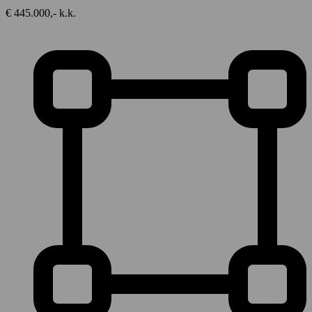
€ 445.000,- k.k.