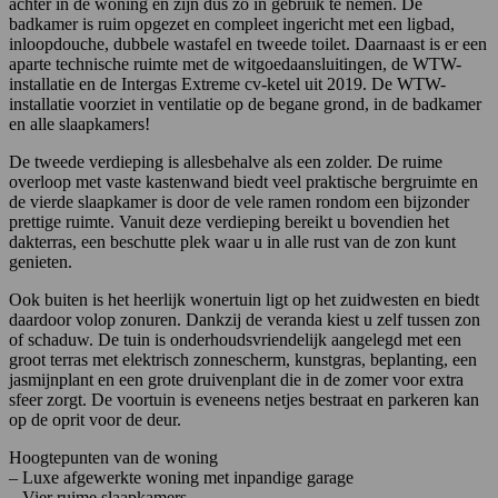
achter in de woning en zijn dus zo in gebruik te nemen. De
badkamer is ruim opgezet en compleet ingericht met een ligbad,
inloopdouche, dubbele wastafel en tweede toilet. Daarnaast is er een
aparte technische ruimte met de witgoedaansluitingen, de WTW-
installatie en de Intergas Extreme cv-ketel uit 2019. De WTW-
installatie voorziet in ventilatie op de begane grond, in de badkamer
en alle slaapkamers!
De tweede verdieping is allesbehalve als een zolder. De ruime
overloop met vaste kastenwand biedt veel praktische bergruimte en
de vierde slaapkamer is door de vele ramen rondom een bijzonder
prettige ruimte. Vanuit deze verdieping bereikt u bovendien het
dakterras, een beschutte plek waar u in alle rust van de zon kunt
genieten.
Ook buiten is het heerlijk wonertuin ligt op het zuidwesten en biedt
daardoor volop zonuren. Dankzij de veranda kiest u zelf tussen zon
of schaduw. De tuin is onderhoudsvriendelijk aangelegd met een
groot terras met elektrisch zonnescherm, kunstgras, beplanting, een
jasmijnplant en een grote druivenplant die in de zomer voor extra
sfeer zorgt. De voortuin is eveneens netjes bestraat en parkeren kan
op de oprit voor de deur.
Hoogtepunten van de woning
– Luxe afgewerkte woning met inpandige garage
– Vier ruime slaapkamers