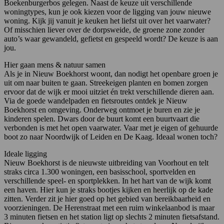
Boekenburgerbos gelegen. Naast de keuze uit verschillende
woningtypes, kun je ook kiezen voor de ligging van jouw nieuwe
woning. Kijk jij vanuit je keuken het liefst uit over het vaarwater?
Of misschien liever over de dorpsweide, de groene zone zonder
auto’s waar gewandeld, gefietst en gespeeld wordt? De keuze is aan
jou.
Hier gaan mens & natuur samen
Als je in Nieuw Boekhorst woont, dan nodigt het openbare groen je
uit om naar buiten te gaan. Streekeigen planten en bomen zorgen
ervoor dat de wijk er mooi uitziet én trekt verschillende dieren aan.
Via de goede wandelpaden en fietsroutes ontdek je Nieuw
Boekhorst en omgeving. Onderweg ontmoet je buren en zie je
kinderen spelen. Dwars door de buurt komt een buurtvaart die
verbonden is met het open vaarwater. Vaar met je eigen of gehuurde
boot zo naar Noordwijk of Leiden en De Kaag. Ideaal wonen toch?
Ideale ligging
Nieuw Boekhorst is de nieuwste uitbreiding van Voorhout en telt
straks circa 1.300 woningen, een basisschool, sportvelden en
verschillende speel- en sportplekken. In het hart van de wijk komt
een haven. Hier kun je straks bootjes kijken en heerlijk op de kade
zitten. Verder zit je hier goed op het gebied van bereikbaarheid en
voorzieningen. De Herenstraat met een ruim winkelaanbod is maar
3 minuten fietsen en het station ligt op slechts 2 minuten fietsafstand.