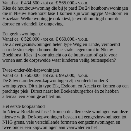
Vanaf ca. € 434.500,- tot ca. € 565.000,- v.o.n.
Kies de houtbouwwoning die bij je past! De 24 houtbouwwoningen
die in Nieuw Boekhorst fase 1 komen zijn woningtype Meidoorn en
Hazelaar. Welke woning je ook kiest, je wordt omringd door de
dorpse en vriendelijke omgeving.
Eengezinswoningen
Vanaf ca. € 520.000,- tot ca. € 660.000,- v.o.n.
De 22 eengezinswoningen heten type Wilg en Linde, vernoemd
naar de streekeigen bomen die je straks tegenkomt in Nieuw
Boekhorst. Kies jij voor uitzicht op de buurtvaart of ga je voor
wonen aan de dorpsweide waar kinderen veilig buitenspelen?
Twee-onder-één-kapwoningen
Vanaf ca. € 760.000,- tot ca. € 995.000,- v.o.n.
De 8 twee-onder-een-kapwoningen zijn verdeeld onder 3
woningtypes. Dit zijn type Eik, Esdoorn en Acacia en komen op een
prachtige plek. Direct naast het Boekenburgerbos én ze hebben
allemaal een zonnige achtertuin.
Het eerste koopaanbod
In Nieuw Boekhorst fase 1 komen de allereerste woningen van deze
nieuwe wijk. De koopwoningen bestaan uit eengezinswoningen tot
NHG grens, vele verschillende formaten eengezinswoningen en
twee-onder-een-kapwoningen aan vaarwater en het