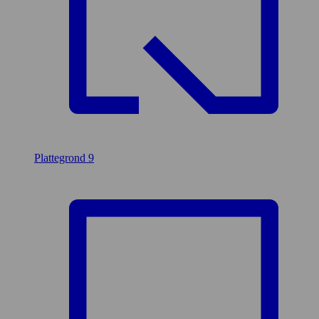
Plattegrond
9