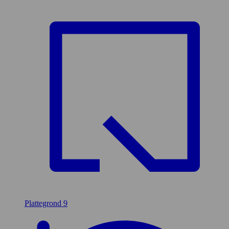
Plattegrond
9