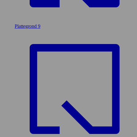
Plattegrond
9