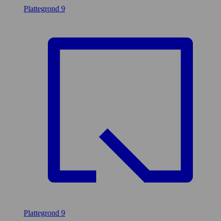
Plattegrond
9
Plattegrond
9