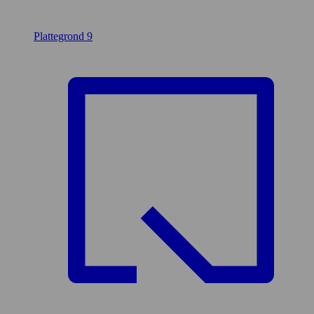
Plattegrond
9